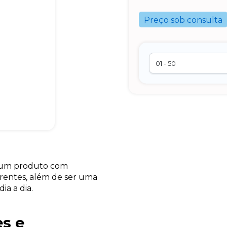
Preço sob consulta
é um produto com
erentes, além de ser uma
ia a dia.
es e