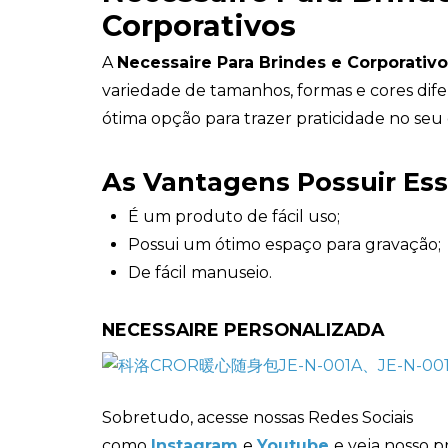
Corporativos
A
Necessaire Para Brindes e Corporativ
variedade de tamanhos, formas e cores dif
ótima opção para trazer praticidade no seu d
As Vantagens Possuir Es
É um produto de fácil uso;
Possui um ótimo espaço para gravação;
De fácil manuseio.
NECESSAIRE PERSONALIZADA
Sobretudo, acesse nossas Redes Sociais
como
Instagram
e
Youtube
e veja nosso p