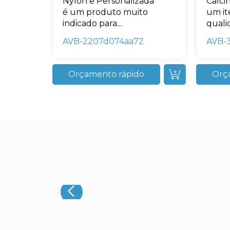
Nylon e Personalizada
Calci
é um produto muito
um it
indicado para...
qualid
AVB-2207d074aa72
AVB-
Orçamento rápido
Orç