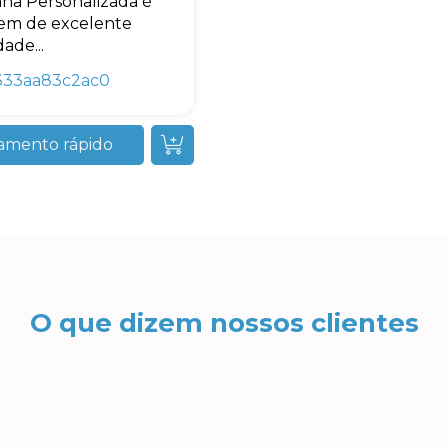
nha Personalizada é
em de excelente
ade...
333aa83c2ac0
amento rápido
O que dizem nossos clientes