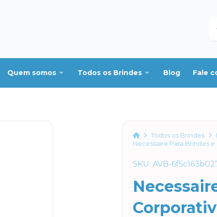
B
Quem somos
Todos os Brindes
Blog
Fale 
Home
Todos os Brindes
Necessaire Para Brindes e
SKU: AVB-6f5c163b02
Necessaire
Corporati