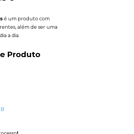
os
é um produto com
erentes, além de ser uma
ia a dia.
Avelino Brindes
se Produto
online
rocesso
!
+55