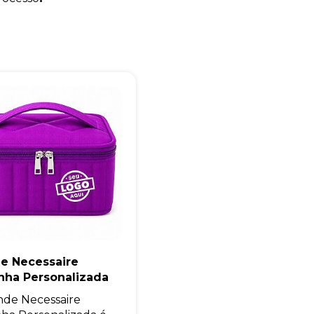
Eu concordo em receber comunicações.
A nossa empresa está comprometida a proteger e respeitar sua
privacidade, utilizaremos seus dados apenas para fins de
marketing. Você pode alterar suas preferências a qualquer
momento.
Iniciar conversa
de Necessaire
nha Personalizada
nde Necessaire