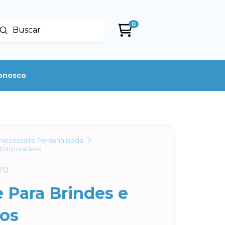
0
Enviar
uscar
conosco
Necessaire Personalizada
 Corporativos
70
 Para Brindes e
vos