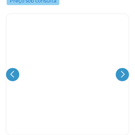
Preço sob consulta
Eu concordo em receber comunicações.
A nossa empresa está comprometida a proteger e respeitar
sua privacidade, utilizaremos seus dados apenas para fins
de marketing. Você pode alterar suas preferências a
qualquer momento.
Iniciar conversa