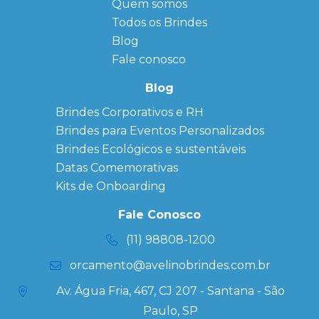
Quem somos
FAQ
Agendas
Personalizadas
Todos os Brindes
Sitemap
Bloco de
Blog
Anotação
Personalizado
Fale conosco
Bonés
personalizados
Blog
Brindes
Brindes Corporativos e RH
Corporativos
Brindes para Eventos Personalizados
Copos Térmicos
Personalizados
Brindes Ecológicos e sustentáveis
Datas Especiais
Datas Comemorativas
Ecobag
Kits de Onboarding
Personalizada
Kits
Fale Conosco
Personalizados
(11) 98808-1200
orcamento@avelinobrindes.com.br
Av. Água Fria, 467, CJ 207 - Santana - São
Paulo, SP