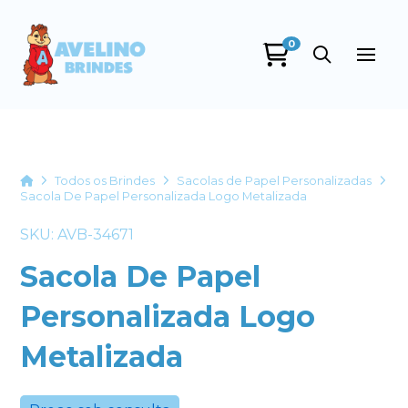
0
Avelino Brindes
online
Home
Todos os Brindes
Sacolas de Papel Personalizadas
Sacola De Papel Personalizada Logo Metalizada
SKU: AVB-34671
Sacola De Papel
Personalizada Logo
+55
Metalizada