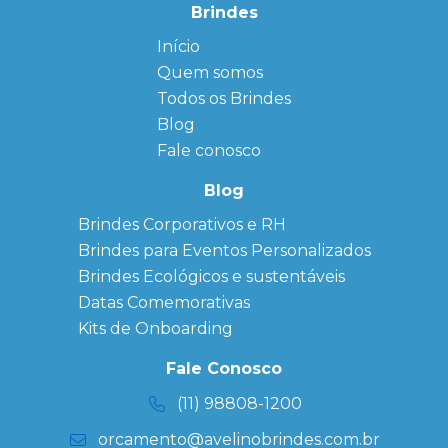
Brindes
Início
← Back
← Back
Quem somos
FAQ
Agendas
Personalizadas
Todos os Brindes
Sitemap
Bloco de
Blog
Anotação
Personalizado
Fale conosco
Bonés
personalizados
Blog
Brindes
Brindes Corporativos e RH
Corporativos
Brindes para Eventos Personalizados
Copos Térmicos
Personalizados
Brindes Ecológicos e sustentáveis
Datas Especiais
Datas Comemorativas
Ecobag
Kits de Onboarding
Personalizada
Kits
Fale Conosco
Personalizados
(11) 98808-1200
orcamento@avelinobrindes.com.br