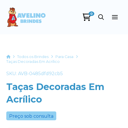
0
Avelino Brindes
online
Home
Todos os Brindes
Para Casa
Taças Decoradas Em Acrílico
SKU: AVB-0485dfd92cb5
Taças Decoradas Em
Acrílico
+55
Preço sob consulta