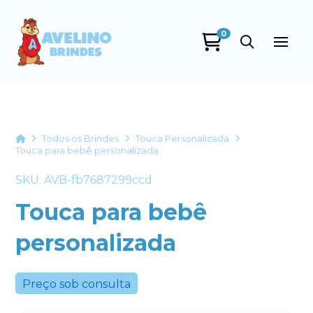
0
Avelino Brindes
online
Home
Todos os Brindes
Touca Personalizada
Touca para bebê personalizada
SKU: AVB-fb7687299ccd
Touca para bebê
personalizada
+55
Preço sob consulta