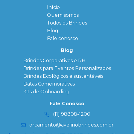
Início
← Back
← Back
Quem somos
FAQ
Agendas
Personalizadas
Todos os Brindes
Sitemap
Bloco de
Blog
Anotação
Personalizado
Fale conosco
Bonés
personalizados
Blog
Brindes
Brindes Corporativos e RH
Corporativos
Brindes para Eventos Personalizados
Copos Térmicos
Personalizados
Brindes Ecológicos e sustentáveis
Datas Especiais
Datas Comemorativas
Ecobag
Kits de Onboarding
Personalizada
Kits
Fale Conosco
Personalizados
(11) 98808-1200
orcamento@avelinobrindes.com.br