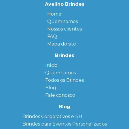
Avelino Brindes
Home
Quem somos
Nossos clientes
FAQ
Mapa do site
Brindes
Início
← Back
← Back
Quem somos
FAQ
Agendas
Personalizadas
Todos os Brindes
Sitemap
Bloco de
Blog
Anotação
Personalizado
Fale conosco
Bonés
personalizados
Blog
Brindes
Brindes Corporativos e RH
Corporativos
Brindes para Eventos Personalizados
Copos Térmicos