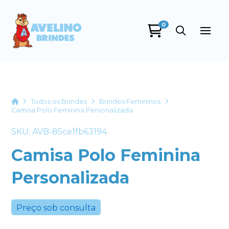
0
Avelino Brindes
online
Home
Todos os Brindes
Brindes Femininos
Camisa Polo Feminina Personalizada
SKU: AVB-85ce1fb63194
Camisa Polo Feminina
Personalizada
+55
Preço sob consulta