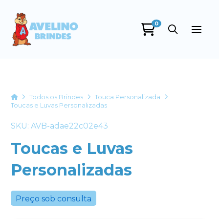
0
Avelino Brindes
online
Home
Todos os Brindes
Touca Personalizada
Toucas e Luvas Personalizadas
SKU: AVB-adae22c02e43
Toucas e Luvas
Personalizadas
+55
Preço sob consulta