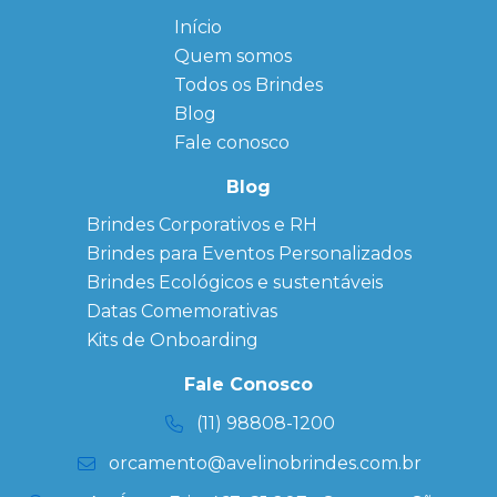
Início
← Back
← Back
Quem somos
FAQ
Agendas
Personalizadas
Todos os Brindes
Sitemap
Bloco de
Blog
Anotação
Personalizado
Fale conosco
Bonés
personalizados
Blog
Brindes
Brindes Corporativos e RH
Corporativos
Brindes para Eventos Personalizados
Copos Térmicos
Personalizados
Brindes Ecológicos e sustentáveis
Datas Especiais
Datas Comemorativas
Ecobag
Kits de Onboarding
Personalizada
Kits
Fale Conosco
Personalizados
(11) 98808-1200
orcamento@avelinobrindes.com.br