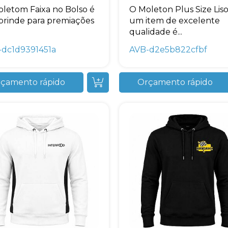
+55
letom Faixa no Bolso é
O Moleton Plus Size Liso
rinde para premiações
um item de excelente
qualidade é...
-dc1d9391451a
AVB-d2e5b822cfbf
Eu concordo em receber comunicações.
çamento rápido
Orçamento rápido
A nossa empresa está comprometida a proteger e respeitar sua
privacidade, utilizaremos seus dados apenas para fins de
marketing. Você pode alterar suas preferências a qualquer
momento.
Iniciar conversa