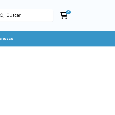
0
Enviar
uscar
conosco