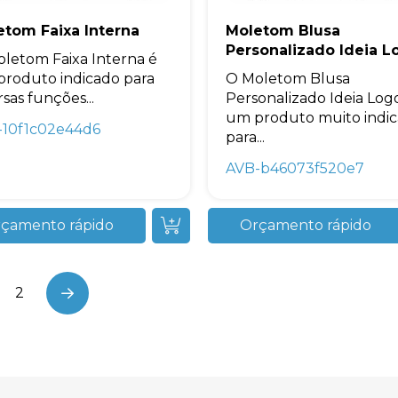
etom Faixa Interna
Moletom Blusa
Personalizado Ideia L
letom Faixa Interna é
roduto indicado para
O Moletom Blusa
rsas funções...
Personalizado Ideia Log
um produto muito indi
-10f1c02e44d6
para...
AVB-b46073f520e7
çamento rápido
Orçamento rápido
2
Next