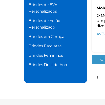
Brindes de EVA
Mol
Personalizados
O Mo
Brindes de Verão
um p
dive
Personalizado
AVB
Brindes em Cortiça
Brindes Escolares
Brindes Femininos
Or
Brindes Final de Ano
Brindes Masculinos
1
Brindes para Academia
Brindes para Carros
Personalizado