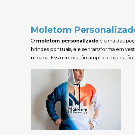
Brindes para Copa
Brindes para Cozinha
Moletom Personalizado
Brindes para Escritório
O
moletom personalizado
é uma das peça
Brindes Para Pet Shop
brindes pontuais, ele se transforma em vest
Brindes Tecnológicos
urbana. Essa circulação amplia a exposição
Cachecol Personalizado
Cadeira de Praia
Personalizada
Cadernos Personalizados
Caixa de Som Personalizada
Calculadora Personalizada
Camisetas Personalizadas