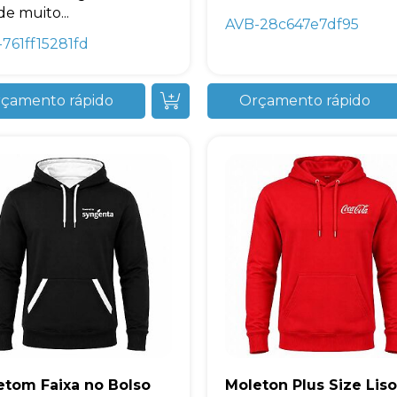
de muito...
AVB-28c647e7df95
761ff15281fd
çamento rápido
Orçamento rápido
Avelino Brindes
online
etom Faixa no Bolso
Moleton Plus Size Liso