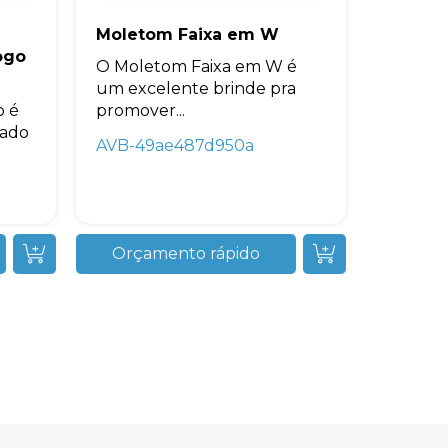
Moletom Faixa em W
ogo
O Moletom Faixa em W é
um excelente brinde pra
o é
promover...
cado
AVB-49ae487d950a
Orçamento rápido