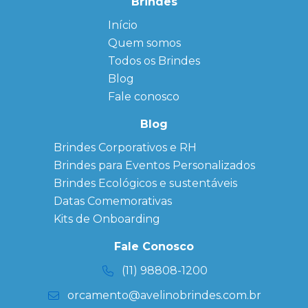
Brindes
Início
← Back
← Back
Quem somos
FAQ
Agendas
Personalizadas
Todos os Brindes
Sitemap
Bloco de
Blog
Anotação
Personalizado
Fale conosco
Bonés
personalizados
Blog
Brindes
Brindes Corporativos e RH
Corporativos
Brindes para Eventos Personalizados
Copos Térmicos
Personalizados
Brindes Ecológicos e sustentáveis
Datas Especiais
Datas Comemorativas
Ecobag
Kits de Onboarding
Personalizada
Kits
Fale Conosco
Personalizados
(11) 98808-1200
orcamento@avelinobrindes.com.br