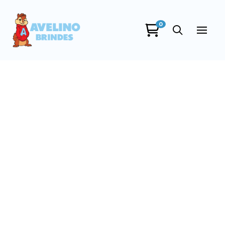
0
Avelino Brindes
online
+55