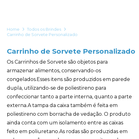
Eu concordo em receber comunicações.
A nossa empresa está comprometida a proteger e respeitar
sua privacidade, utilizaremos seus dados apenas para fins
Home
Todos os Brindes
de marketing. Você pode alterar suas preferências a
Carrinho de Sorvete Personalizado
qualquer momento.
Carrinho de Sorvete Personalizado
Iniciar conversa
Os Carrinhos de Sorvete são objetos para
armazenar alimentos, conservando-os
congelados.Esses itens são produzidos em parede
dupla, utilizando-se de poliestireno para
confeccionar tanto a parte interna, quanto a parte
externa.A tampa da caixa também é feita em
poliestireno com borracha de vedação. O produto
ainda conta com um isolamento entre as caixas
feito em poliuretano.As rodas são produzidas em