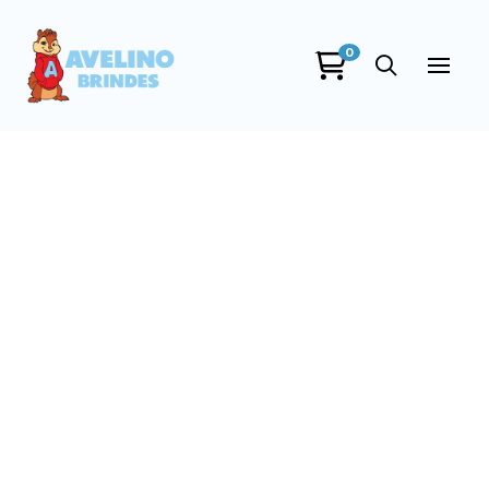
0
Avelino Brindes
online
+55