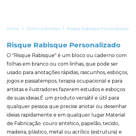
Eu concordo em receber comunicações.
A nossa empresa está comprometida a proteger e respeitar
sua privacidade, utilizaremos seus dados apenas para fins
Home
Todos os Brindes
Risque Rabisque Personalizado
de marketing. Você pode alterar suas preferências a
qualquer momento.
Risque Rabisque Personalizado
Iniciar conversa
O "Risque Rabisque" é um bloco ou caderno com
folhas em branco ou com linhas, que pode ser
usado para anotações rápidas, rascunhos, esboços,
jogos e passatempos, terapia ocupacional e para
artistas e ilustradores fazerem estudos e esboços
de suas ideias.É um produto versátil e útil para
qualquer pessoa que precise anotar ou desenhar
ideias rapidamente e em qualquer lugar.Material
de Fabricação: couro sintético, papelão, tecido,
madeira, plástico, metal ou acrílico (estrutura) e