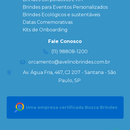
Corporativos
Brindes para Eventos Personalizados
Copos Térmicos
Personalizados
Brindes Ecológicos e sustentáveis
Datas Especiais
Datas Comemorativas
Ecobag
Kits de Onboarding
Personalizada
Kits
Fale Conosco
Personalizados
(11) 98808-1200
orcamento@avelinobrindes.com.br
Av. Água Fria, 467, CJ 207 - Santana - São
Paulo, SP
Uma empresa certificada Busca Brindes