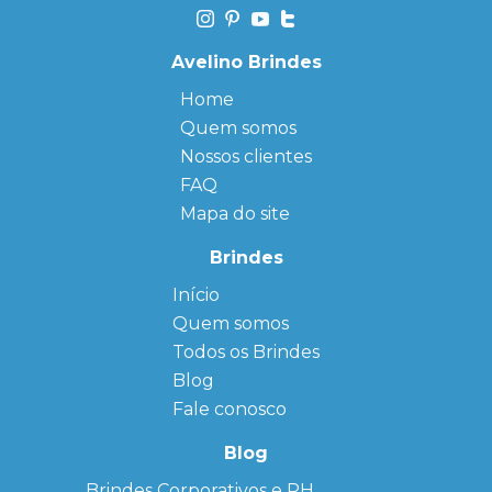
Avelino Brindes
Home
Quem somos
Nossos clientes
FAQ
Mapa do site
Brindes
Início
← Back
← Back
Quem somos
FAQ
Agendas
Personalizadas
Todos os Brindes
Sitemap
Bloco de
Blog
Anotação
Personalizado
Fale conosco
Bonés
personalizados
Blog
Brindes
Brindes Corporativos e RH