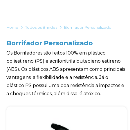
Eu concordo em receber comunicações.
A nossa empresa está comprometida a proteger e respeitar
sua privacidade, utilizaremos seus dados apenas para fins
Home
Todos os Brindes
Borrifador Personalizado
de marketing. Você pode alterar suas preferências a
qualquer momento.
Borrifador Personalizado
Iniciar conversa
Os Borrifadores são feitos 100% em plástico
poliestireno (PS) e acrilonitrila butadieno estireno
(ABS). Os plásticos ABS apresentam como principais
vantagens: a flexibilidade e a resistência. Já o
plástico PS possui uma boa resistência a impactos e
a choques térmicos, além disso, é atóxico.