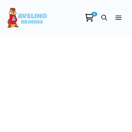
0
Avelino Brindes
online
+55