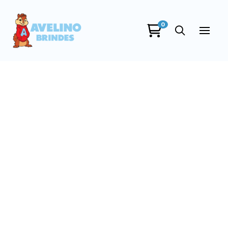
0
Avelino Brindes
online
+55