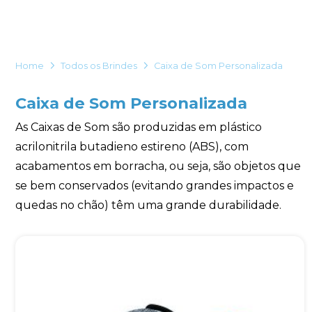
Eu concordo em receber comunicações.
A nossa empresa está comprometida a proteger e respeitar
sua privacidade, utilizaremos seus dados apenas para fins
Home
Todos os Brindes
Caixa de Som Personalizada
de marketing. Você pode alterar suas preferências a
qualquer momento.
Caixa de Som Personalizada
Iniciar conversa
As Caixas de Som são produzidas em plástico
acrilonitrila butadieno estireno (ABS), com
acabamentos em borracha, ou seja, são objetos que
se bem conservados (evitando grandes impactos e
quedas no chão) têm uma grande durabilidade.