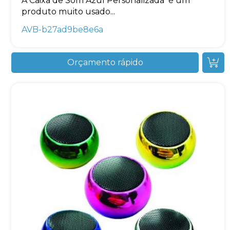
A Caixa de Som Azul Personalizada é um
produto muito usado...
AVB-b27ad9be8e6a
Orçamento rápido