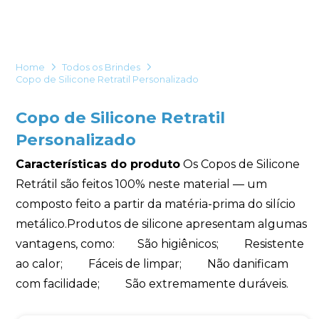
Eu concordo em receber comunicações.
A nossa empresa está comprometida a proteger e respeitar
sua privacidade, utilizaremos seus dados apenas para fins
Home
Todos os Brindes
de marketing. Você pode alterar suas preferências a
Copo de Silicone Retratil Personalizado
qualquer momento.
Copo de Silicone Retratil
Iniciar conversa
Personalizado
Características do produto
Os Copos de Silicone
Retrátil são feitos 100% neste material — um
composto feito a partir da matéria-prima do silício
metálico.Produtos de silicone apresentam algumas
vantagens, como: São higiênicos; Resistente
ao calor; Fáceis de limpar; Não danificam
com facilidade; São extremamente duráveis.