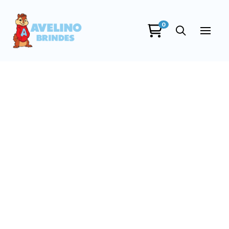
0
Avelino Brindes
online
+55