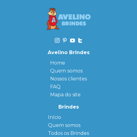
Avelino Brindes
Home
Quem somos
Nossos clientes
FAQ
Mapa do site
Brindes
Início
← Back
← Back
Quem somos
FAQ
Agendas
Personalizadas
Todos os Brindes
Sitemap