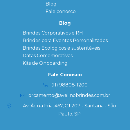
Bloco de
Blog
Anotação
Personalizado
Fale conosco
Bonés
personalizados
Blog
Brindes
Brindes Corporativos e RH
Corporativos
Brindes para Eventos Personalizados
Copos Térmicos
Personalizados
Brindes Ecológicos e sustentáveis
Datas Especiais
Datas Comemorativas
Ecobag
Kits de Onboarding
Personalizada
Kits
Fale Conosco
Personalizados
(11) 98808-1200
orcamento@avelinobrindes.com.br
Av. Água Fria, 467, CJ 207 - Santana - São
Paulo, SP