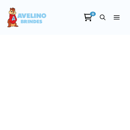
0
Avelino Brindes
online
+55