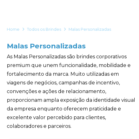
Eu concordo em receber comunicações.
A nossa empresa está comprometida a proteger e respeitar
sua privacidade, utilizaremos seus dados apenas para fins
Home
Todos os Brindes
Malas Personalizadas
de marketing. Você pode alterar suas preferências a
qualquer momento.
Malas Personalizadas
Iniciar conversa
As Malas Personalizadas são brindes corporativos
premium que unem funcionalidade, mobilidade e
fortalecimento da marca. Muito utilizadas em
viagens de negócios, campanhas de incentivo,
convenções e ações de relacionamento,
proporcionam ampla exposição da identidade visual
da empresa enquanto oferecem praticidade e
excelente valor percebido para clientes,
colaboradores e parceiros.