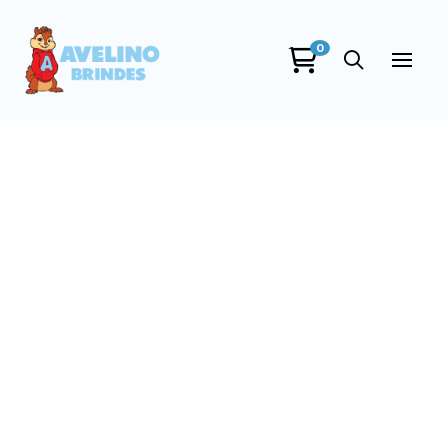
0
Avelino Brindes
online
+55