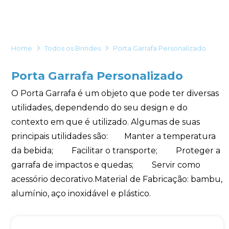
Eu concordo em receber comunicações.
A nossa empresa está comprometida a proteger e respeitar
sua privacidade, utilizaremos seus dados apenas para fins
Home
Todos os Brindes
Porta Garrafa Personalizado
de marketing. Você pode alterar suas preferências a
qualquer momento.
Porta Garrafa Personalizado
Iniciar conversa
O Porta Garrafa é um objeto que pode ter diversas
utilidades, dependendo do seu design e do
contexto em que é utilizado. Algumas de suas
principais utilidades são: Manter a temperatura
da bebida; Facilitar o transporte; Proteger a
garrafa de impactos e quedas; Servir como
acessório decorativo.Material de Fabricação: bambu,
alumínio, aço inoxidável e plástico.