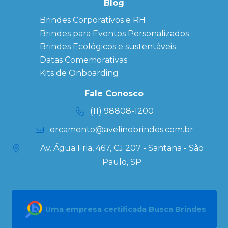
personalizados
Blog
Brindes
Brindes Corporativos e RH
Corporativos
Brindes para Eventos Personalizados
Copos Térmicos
Personalizados
Brindes Ecológicos e sustentáveis
Datas Especiais
Datas Comemorativas
Ecobag
Kits de Onboarding
Personalizada
Kits
Fale Conosco
Personalizados
(11) 98808-1200
orcamento@avelinobrindes.com.br
Av. Água Fria, 467, CJ 207 - Santana - São
Paulo, SP
Uma empresa certificada Busca Brindes