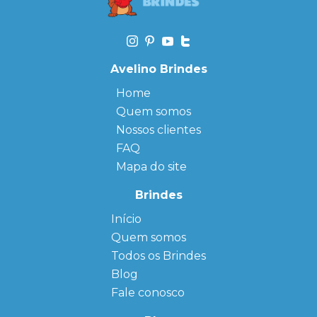
Avelino Brindes
Home
Quem somos
Nossos clientes
FAQ
Mapa do site
Brindes
Início
← Back
← Back
Quem somos
FAQ
Agendas
Personalizadas
Todos os Brindes
Sitemap
Bloco de
Blog
Anotação
Personalizado
Fale conosco
Bonés