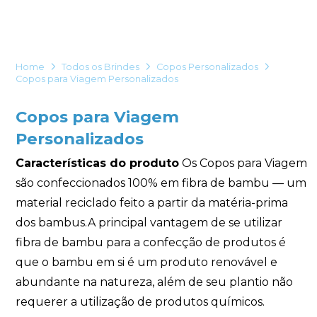
Eu concordo em receber comunicações.
A nossa empresa está comprometida a proteger e respeitar
sua privacidade, utilizaremos seus dados apenas para fins
Home
Todos os Brindes
Copos Personalizados
de marketing. Você pode alterar suas preferências a
Copos para Viagem Personalizados
qualquer momento.
Copos para Viagem
Iniciar conversa
Personalizados
Características do produto
Os Copos para Viagem
são confeccionados 100% em fibra de bambu — um
material reciclado feito a partir da matéria-prima
dos bambus.A principal vantagem de se utilizar
fibra de bambu para a confecção de produtos é
que o bambu em si é um produto renovável e
abundante na natureza, além de seu plantio não
requerer a utilização de produtos químicos.