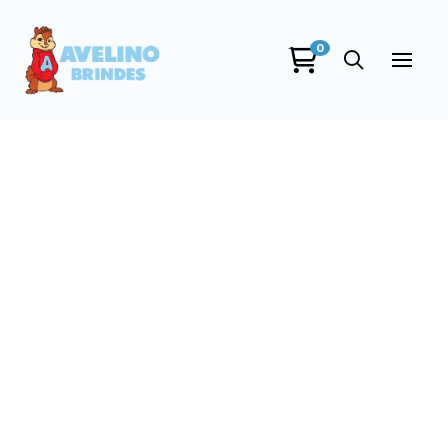
0
Avelino Brindes
online
+55