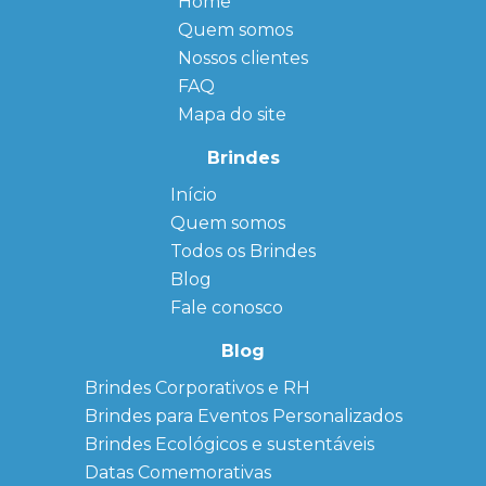
Home
Quem somos
Nossos clientes
FAQ
Mapa do site
Brindes
Início
← Back
← Back
Quem somos
FAQ
Agendas
Personalizadas
Todos os Brindes
Sitemap
Bloco de
Blog
Anotação
Personalizado
Fale conosco
Bonés
personalizados
Blog
Brindes
Brindes Corporativos e RH
Corporativos
Brindes para Eventos Personalizados
Copos Térmicos
Personalizados
Brindes Ecológicos e sustentáveis
Datas Especiais
Datas Comemorativas