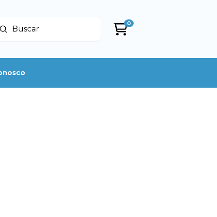
0
Enviar
uscar
conosco