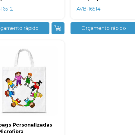
16512
AVB-16514
çamento rápido
Orçamento rápido
bags Personalizadas
icrofibra