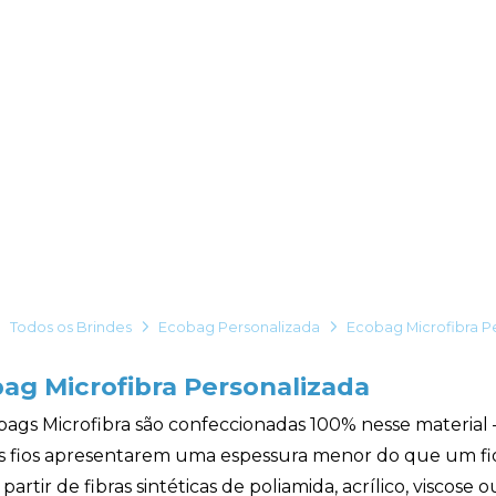
Todos os Brindes
Ecobag Personalizada
Ecobag Microfibra P
ag Microfibra Personalizada
bags Microfibra são confeccionadas 100% nesse material 
s fios apresentarem uma espessura menor do que um fio d
a partir de fibras sintéticas de poliamida, acrílico, viscos