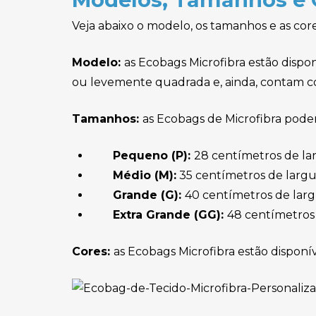
Brindes para Copa
Veja abaixo o modelo, os tamanhos e as core
Brindes para Cozinha
Modelo:
as Ecobags Microfibra estão disp
Brindes para Escritório
ou levemente quadrada e, ainda, contam c
Brindes Para Pet Shop
Tamanhos:
as Ecobags de Microfibra pode
Brindes Tecnológicos
Cachecol Personalizado
Pequeno (P):
28 centímetros de la
Médio (M):
35 centímetros de largu
Cadeira de Praia
Grande (G):
40 centímetros de lar
Personalizada
Extra Grande (GG):
48 centímetros
Cadernos Personalizados
Cores:
as Ecobags Microfibra estão disponív
Caixa de Som Personalizada
Calculadora Personalizada
Camisetas Personalizadas