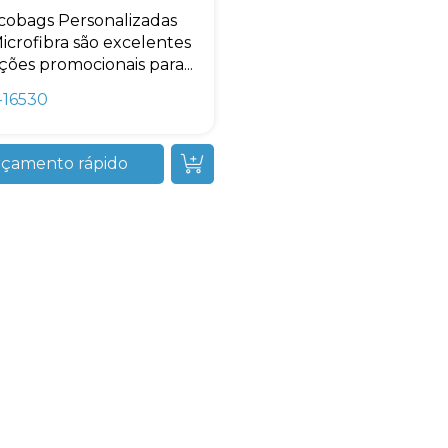
cobags Personalizadas
icrofibra são excelentes
ções promocionais para...
-16530
çamento rápido
Avelino Brindes
online