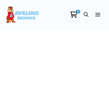
0
Avelino Brindes
online
+55