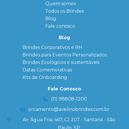
Quem somos
FAQ
Agendas
Personalizadas
Todos os Brindes
Sitemap
Bloco de
Blog
Anotação
Personalizado
Fale conosco
Bonés
personalizados
Blog
Brindes
Brindes Corporativos e RH
Corporativos
Brindes para Eventos Personalizados
Copos Térmicos
Personalizados
Brindes Ecológicos e sustentáveis
Datas Especiais
Datas Comemorativas
Ecobag
Kits de Onboarding
Personalizada
Kits
Fale Conosco
Personalizados
(11) 98808-1200
orcamento@avelinobrindes.com.br
Av. Água Fria, 467, CJ 207 - Santana - São
Paulo, SP