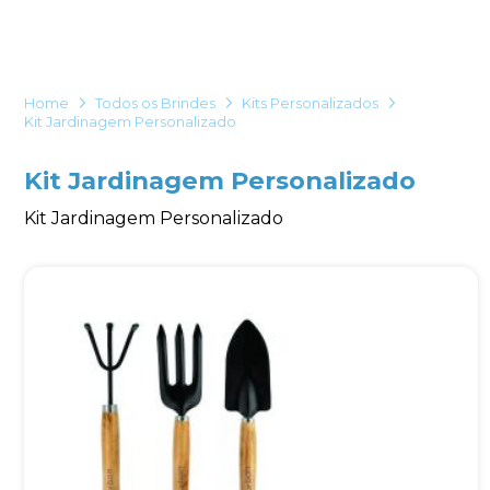
Eu concordo em receber comunicações.
A nossa empresa está comprometida a proteger e respeitar
sua privacidade, utilizaremos seus dados apenas para fins
Home
Todos os Brindes
Kits Personalizados
de marketing. Você pode alterar suas preferências a
Kit Jardinagem Personalizado
qualquer momento.
Kit Jardinagem Personalizado
Iniciar conversa
Kit Jardinagem Personalizado