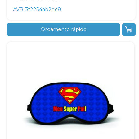
AVB-3f2254ab2dc8
Orçamento rápido