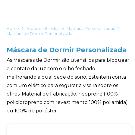
Eu concordo em receber comunicações.
A nossa empresa está comprometida a proteger e respeitar
sua privacidade, utilizaremos seus dados apenas para fins
Home
Todos os Brindes
Mascaras Personalizadas
de marketing. Você pode alterar suas preferências a
Máscara de Dormir Personalizada
qualquer momento.
Máscara de Dormir Personalizada
Iniciar conversa
As Máscaras de Dormir são utensílios para bloquear
o contato da luz com o olho fechado —
melhorando a qualidade do sono. Este item conta
com um elástico para segurar a viseira sobre os
olhos. Material de Fabricação: neoprene (100%
policloropreno com revestimento 100% poliamida)
ou 100% de poliéster