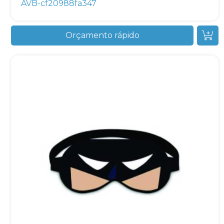
AVB-cf20988fa347
Orçamento rápido