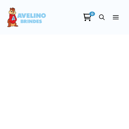
0
Avelino Brindes
online
+55